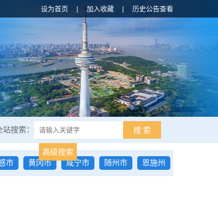
设为首页
|
加入收藏
|
历史公告查看
全站搜索：
搜 索
高级搜索
感市
黄冈市
咸宁市
随州市
恩施州