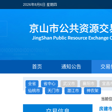
2026年8月6日 星期四
首页
通知公告
交易
全省
省中心
武汉市
襄阳市
宜昌
仙桃市
天门市
潜江市
神农架
当前
房建
交易信息