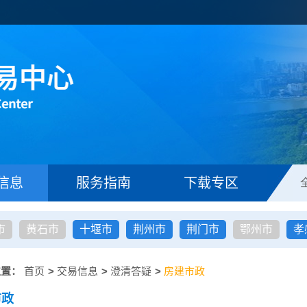
信息
服务指南
下载专区
市
黄石市
十堰市
荆州市
荆门市
鄂州市
孝
位置：
首页
>
交易信息
>
澄清答疑
>
房建市政
市政