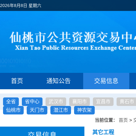
2026年8月8日 星期六
首页
通知公告
交易信息
全省
省中心
武汉市
襄阳市
宜昌市
黄石市
仙桃市
天门市
潜江市
神农架
当前位置：
首页
>
其它工程
交易信息