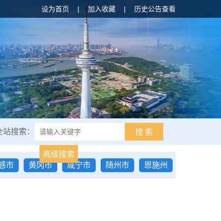
设为首页
|
加入收藏
|
历史公告查看
全站搜索：
搜 索
高级搜索
感市
黄冈市
咸宁市
随州市
恩施州