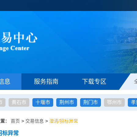
信息
服务指南
下载专区
市
黄石市
十堰市
荆州市
荆门市
鄂州市
孝
位置：
首页
>
交易信息
>
澄清/招标异常
招标异常