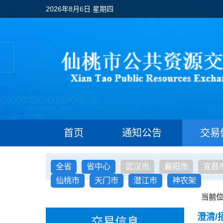
2026年8月6日 星期四
首页
通知公告
交易
全省
省中心
武汉市
襄阳市
宜昌
仙桃市
天门市
潜江市
神农架
当前
澄清/
交易信息