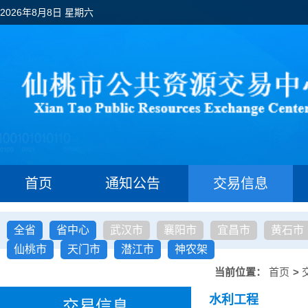
2026年8月8日 星期六
首页
通知公告
交易信息
全省
省中心
武汉市
襄阳市
宜昌市
黄石市
仙桃市
天门市
潜江市
神农架
当前位置：
首页
>
水利工程
交易信息