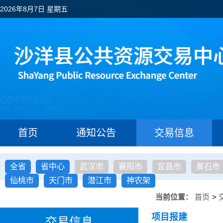
2026年8月7日 星期五
首页
通知公告
交易信息
全省
省中心
武汉市
襄阳市
宜昌市
黄石市
仙桃市
天门市
潜江市
神农架
当前位置：
首页
>
项目报建
交易信息