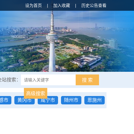
设为首页
|
加入收藏
|
历史公告查看
全站搜索：
搜 索
高级搜索
感市
黄冈市
咸宁市
随州市
恩施州