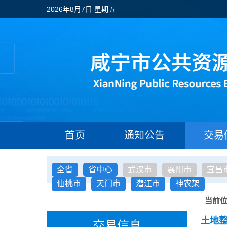
2026年8月7日 星期五
首页
通知公告
交易
全省
省中心
武汉市
襄阳市
宜昌
仙桃市
天门市
潜江市
神农架
当前
土地
交易信息