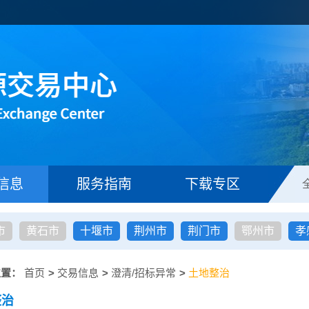
信息
服务指南
下载专区
市
黄石市
十堰市
荆州市
荆门市
鄂州市
孝
位置：
首页
>
交易信息
>
澄清/招标异常
>
土地整治
整治