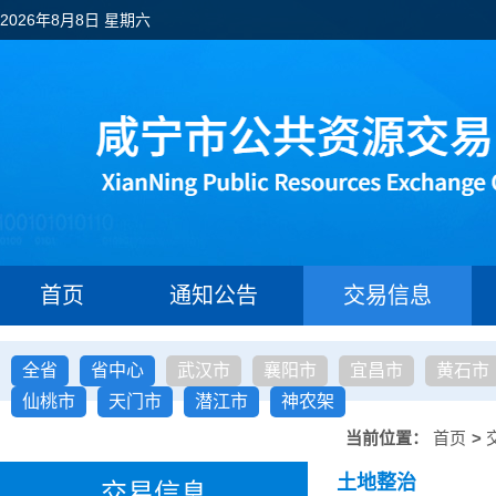
2026年8月8日 星期六
首页
通知公告
交易信息
全省
省中心
武汉市
襄阳市
宜昌市
黄石市
仙桃市
天门市
潜江市
神农架
当前位置：
首页
>
土地整治
交易信息