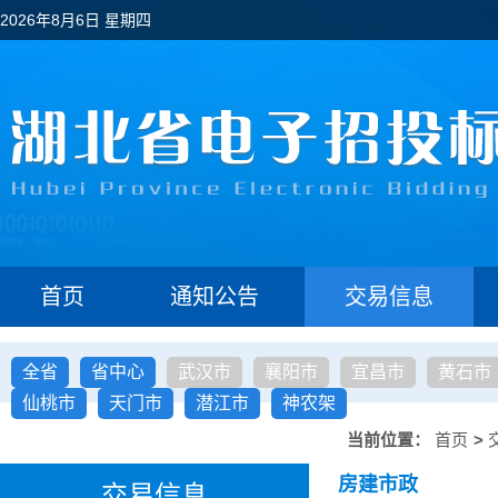
2026年8月6日 星期四
首页
通知公告
交易信息
全省
省中心
武汉市
襄阳市
宜昌市
黄石市
仙桃市
天门市
潜江市
神农架
当前位置：
首页
>
房建市政
交易信息